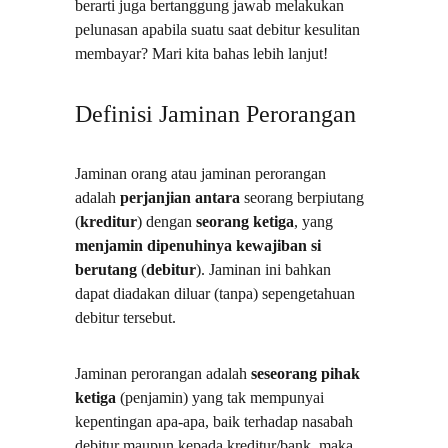
berarti juga bertanggung jawab melakukan 
pelunasan apabila suatu saat debitur kesulitan 
membayar? Mari kita bahas lebih lanjut!
Definisi Jaminan Perorangan
Jaminan orang atau jaminan perorangan 
adalah 
perjanjian antara 
seorang berpiutang 
(
kreditur
) dengan 
seorang ketiga
, yang 
menjamin dipenuhinya
kewajiban si 
berutang
 (
debitur
). Jaminan ini bahkan 
dapat diadakan diluar (tanpa) sepengetahuan 
debitur tersebut.
Jaminan perorangan adalah 
seseorang pihak 
ketiga
 (penjamin) yang tak mempunyai 
kepentingan apa-apa, baik terhadap nasabah 
debitur maupun kepada kreditur/bank, maka 