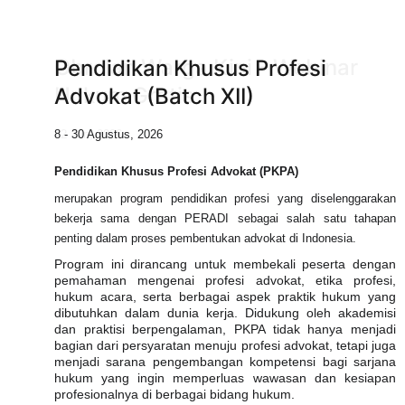
Obrolan Warga Kini - Webinar 
Pendidikan Khusus Profesi 
Hukum Gratis
Advokat (Batch XII)
8 - 30 Agustus, 2026
22 Jan, 2026
Pendidikan Khusus Profesi Advokat (PKPA)
merupakan program pendidikan profesi yang diselenggarakan
bekerja sama dengan PERADI sebagai salah satu tahapan
penting dalam proses pembentukan advokat di Indonesia.
Program ini dirancang untuk membekali peserta dengan
pemahaman mengenai profesi advokat, etika profesi,
hukum acara, serta berbagai aspek praktik hukum yang
dibutuhkan dalam dunia kerja. Didukung oleh akademisi
dan praktisi berpengalaman, PKPA tidak hanya menjadi
bagian dari persyaratan menuju profesi advokat, tetapi juga
menjadi sarana pengembangan kompetensi bagi sarjana
hukum yang ingin memperluas wawasan dan kesiapan
profesionalnya di berbagai bidang hukum.