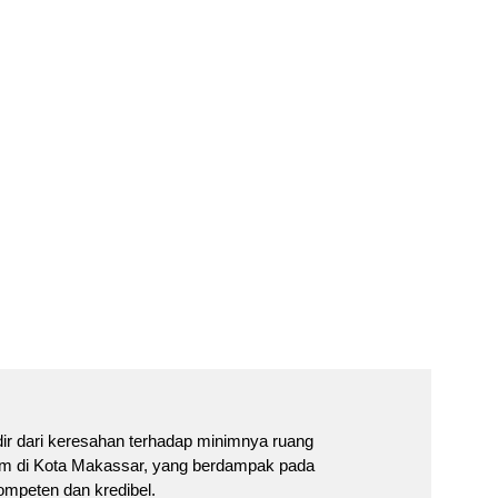
 
KARIR AKADEMI
n kolaborasi hukum yang membantu 
umbuh, dan terhubung dengan dunia praktik
.
dir dari keresahan terhadap minimnya ruang 
um di Kota Makassar, yang berdampak pada 
kompeten dan kredibel.