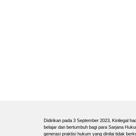
KINILEGAL
Ekosistem pendidikan, komunitas, da
masyarakat hukum untuk belajar, bert
Didirikan pada 3 September 2023, Kinilegal ha
belajar dan bertumbuh bagi para Sarjana Huk
generasi praktisi hukum yang dinilai tidak ber