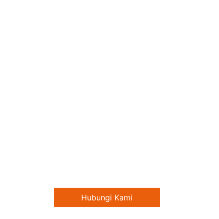
agi para praktisi hukum yang ingin berpartisipasi 
menjadi Narasumber dalam program ini.
Hubungi Kami