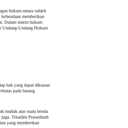
gan hukum antara subjek 
ak kebendaan memberikan 
un. Dalam sistem hukum 
itab Undang-Undang Hukum 
iap hak yang dapat dikuasai 
rbatas pada barang 
hak mutlak atas suatu benda 
uga. Trisadini Prasastinah 
data yang memberikan 