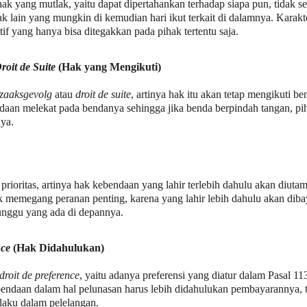
 yang mutlak, yaitu dapat dipertahankan terhadap siapa pun, tidak se
ak lain yang mungkin di kemudian hari ikut terkait di dalamnya. Karakte
tif yang hanya bisa ditegakkan pada pihak tertentu saja.
roit de Suite
 (Hak yang Mengikuti)
zaaksgevolg
 atau 
droit de suite
, artinya hak itu akan tetap mengikuti b
daan melekat pada bendanya sehingga jika benda berpindah tangan, p
ya.
rioritas, artinya hak kebendaan yang lahir terlebih dahulu akan diutam
k memegang peranan penting, karena yang lahir lebih dahulu akan diba
nggu yang ada di depannya.
nce
 (Hak Didahulukan)
droit de preference
, yaitu adanya preferensi yang diatur dalam Pasal 
endaan dalam hal pelunasan harus lebih didahulukan pembayarannya, t
 laku dalam pelelangan.