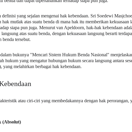
tu benda dan dapat dipertahankan terhadap siapa pun juga.
 definisi yang sejalan mengenai hak kebendaan. Sri Soedewi Masjch
hak mutlak atas suatu benda di mana hak itu memberikan kekuasaan l
hadap siapa pun juga. Menurut van Apeldoorn, hak-hak kebendaan adal
angsung atas suatu benda, dengan kekuasaan langsung berarti terdap
 benda tersebut.
dalam bukunya "Mencari Sistem Hukum Benda Nasional" menjelaska
ah hukum yang mengatur hubungan hukum secara langsung antara ses
, yang melahirkan berbagai hak kebendaan.
 Kebendaan
kteristik atau ciri-ciri yang membedakannya dengan hak perorangan, y
 (Absolut)