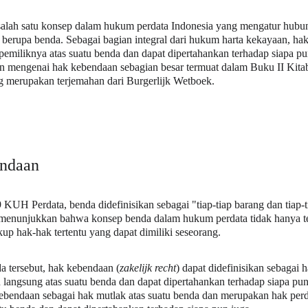
lah satu konsep dalam hukum perdata Indonesia yang mengatur hubun
erupa benda. Sebagai bagian integral dari hukum harta kekayaan, h
emiliknya atas suatu benda dan dapat dipertahankan terhadap siapa p
ran mengenai hak kebendaan sebagian besar termuat dalam Buku II K
g merupakan terjemahan dari Burgerlijk Wetboek.
endaan
KUH Perdata, benda didefinisikan sebagai "tiap-tiap barang dan tiap-t
ni menunjukkan bahwa konsep benda dalam hukum perdata tidak hanya te
up hak-hak tertentu yang dapat dimiliki seseorang.
a tersebut, hak kebendaan (
zakelijk recht
) dapat didefinisikan sebagai 
angsung atas suatu benda dan dapat dipertahankan terhadap siapa pun j
kebendaan sebagai hak mutlak atas suatu benda dan merupakan hak per